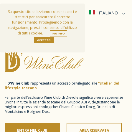
Per chi ha sete di stelle
Su questo sito utilizziamo cookie tecnici e
ITALIANO
Vini, esperienze, lifestyle
statistici per assicurare il corretto
funzionamento. Proseguendo con la
navigazione, presti il consenso all'utilizzo
di tutti i cookie.
PIÙ INFO
ACCETTO
Il
D'Wine Club
rappresenta un accesso privilegiato alle
"stelle" del
lifestyle toscano.
Far parte dell’esclusivo Wine Club di Dievole significa vivere esperienze
uniche in tutte le aziende toscane del Gruppo ABFV, degustandone le
migliori espressioni enologiche: Chianti Classico Docg, Brunello di
Montalcino e Bolgheri Doc.
ENTRA NEL CLUB
AREA RISERVATA