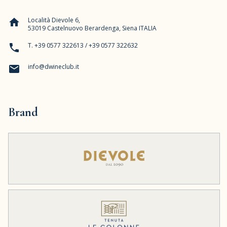
Località Dievole 6,
home
53019 Castelnuovo Berardenga, Siena ITALIA
T. +39 0577 322613 / +39 0577 322632
phone
info@dwineclub.it
email
Brand