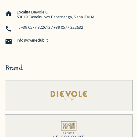
Località Dievole 6,
home
53019 Castelnuovo Berardenga, Siena ITALIA
T. +39 0577 322613 / +39 0577 322632
phone
info@dwineclub.it
email
Brand