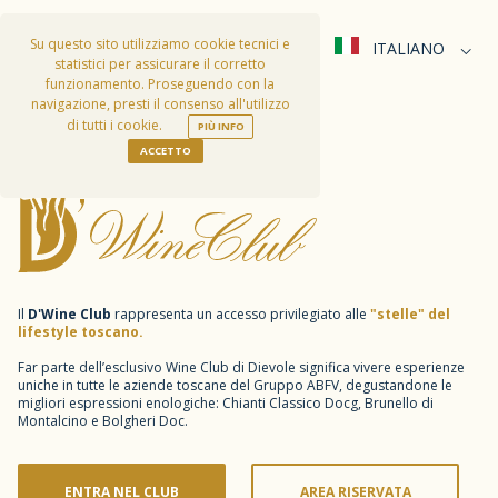
Per chi ha sete di stelle
Su questo sito utilizziamo cookie tecnici e
ITALIANO
Vini, esperienze, lifestyle
statistici per assicurare il corretto
funzionamento. Proseguendo con la
navigazione, presti il consenso all'utilizzo
di tutti i cookie.
PIÙ INFO
ACCETTO
Il
D'Wine Club
rappresenta un accesso privilegiato alle
"stelle" del
lifestyle toscano.
Far parte dell’esclusivo Wine Club di Dievole significa vivere esperienze
uniche in tutte le aziende toscane del Gruppo ABFV, degustandone le
migliori espressioni enologiche: Chianti Classico Docg, Brunello di
Montalcino e Bolgheri Doc.
ENTRA NEL CLUB
AREA RISERVATA